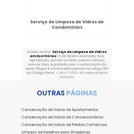
za e
Serviço de Limpeza de Vidros de
Limpez
adas
Condomínios
O texto acima "
Serviço de Limpeza de Vidros
em Escritórios
" é de direito reservado. Sua
reprodução, parcial ou total, mesmo citando
nossos links, é proibida sem a autorização do
autor. Plágio é crime e está previsto no artigo 184
do Código Penal. –
Lei n° 9.610-98 sobre direitos
autorais
.
OUTRAS
PÁGINAS
Conservação de Vidros de Apartamentos
Conservação de Vidros de Concessionárias
Conservação de Vidros de Prédios Comerciais
Limpeza de Espelhos para Shoppings