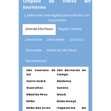
Limpeza de Vidros em
Escritórios
Selecione uma região para solicitar um
orçamento
Grande São Paulo
Região Central
Zona Norte
Zona Oeste
Zona Sul
Zona Leste
Litoral de São Paulo
Personalizado
São Caetano do
São Bernardo do
Sul
Campo
Santo André
Diadema
Guarulhos
Suzano
Ribeirão Pires
Mauá
Embu
Embu Guaçú
Embu das Artes
Itapecerica da