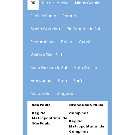
BR
Rio de Janeiro
Minas Gerais
Espírito Santo
Paraná
Santa Catarina
Rio Grande do Sul
Pernambuco
Bahia
Ceará
Goiás e Distr. Fed.
Mato Grosso do Sul
Mato Grosso
Amazonas
Piauí
Pará
Maranhão
Alagoas
São Paulo
Grande São Paulo
Região
Campinas
Metropolitana de
Região
São Paulo
Metropolitana de
Campinas