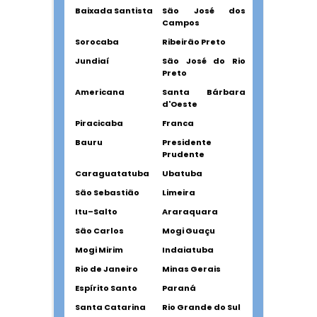
Baixada Santista
São José dos
Campos
Sorocaba
Ribeirão Preto
Jundiaí
São José do Rio
Preto
Americana
Santa Bárbara
d'Oeste
Piracicaba
Franca
Bauru
Presidente
Prudente
Caraguatatuba
Ubatuba
São Sebastião
Limeira
Itu–Salto
Araraquara
São Carlos
Mogi Guaçu
Mogi Mirim
Indaiatuba
Rio de Janeiro
Minas Gerais
Espírito Santo
Paraná
Santa Catarina
Rio Grande do Sul