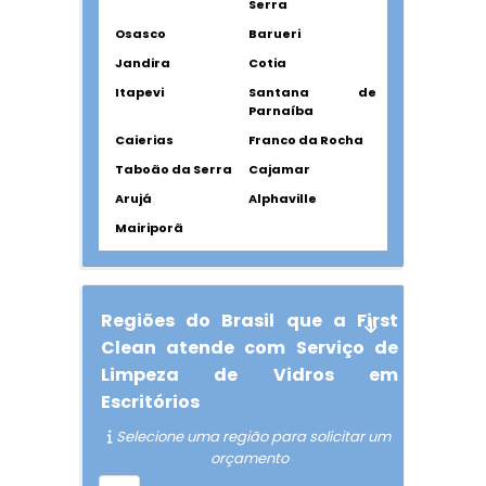
Serra
Osasco
Barueri
Jandira
Cotia
Itapevi
Santana de
Parnaíba
Caierias
Franco da Rocha
Taboão da Serra
Cajamar
Arujá
Alphaville
Mairiporã
Regiões do Brasil que a First
Clean atende com Serviço de
Limpeza de Vidros em
Escritórios
Selecione uma região para solicitar um
orçamento