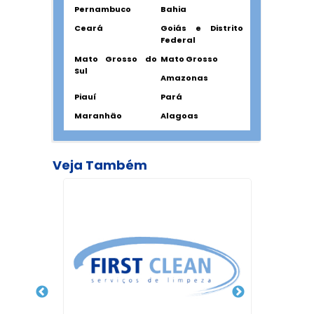
Pernambuco
Bahia
Ceará
Goiás e Distrito
Federal
Mato Grosso do
Mato Grosso
Sul
Amazonas
Piauí
Pará
Maranhão
Alagoas
Veja Também